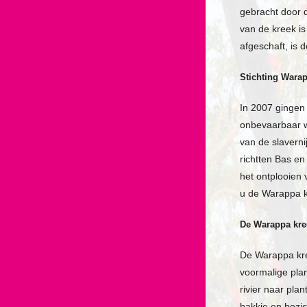
gebracht door d
van de kreek is
afgeschaft, is d
Stichting Wara
In 2007 gingen
onbevaarbaar w
van de slaverni
richtten Bas en
het ontplooien 
u de Warappa k
De Warappa kre
De Warappa kre
voormalige pla
rivier naar pl
bakkie en bezic