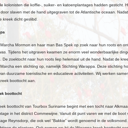
e kolonisten die koffie-, suiker- en katoenplantages hadden gesticht. H
 door slaven met de hand uitgegraven tot de Atlantische oceaan. Nadat
e kreek dicht geslibd.
ppa
 Marcha Mormon en haar man Bas Spek op zoek naar hun roots en ont
as. Tijdens het uitgraven kwamen ze enorm veel wonderbaarlijke dingen
j. De zoektocht naar hun roots liep helemaal uit de hand. Nadat de kre
 Marcha een stichting op, namelijk Stichting Warappa. Deze stichting h
van duurzame toeristische en educatieve activiteiten. Wij werken sam
reek boottocht aan.
ek boottocht
ek boottocht van Tourbox Suriname begint met een tocht naar Alkmaar.
ntage in het district Commewijne. Vanuit dit punt varen we met de boo
antage Reynsdorp, die ook wel “Bakkie” wordt genoemd in de volksmon
htigen de plantage. Ook nemen we bij de Warappa kreek boottocht een 