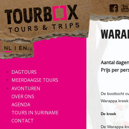
WARA
FR
Aantal dagen
Prijs per pe
DAGTOURS
MEERDAAGSE TOURS
AVONTUREN
De boottocht ov
OVER ONS
Warappa kreek 
AGENDA
TOURS IN SURINAME
De kreek
CONTACT
De Warappa kre