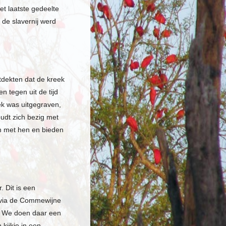
et laatste gedeelte
 de slavernij werd
dekten dat de kreek
 tegen uit de tijd
ek was uitgegraven,
oudt zich bezig met
en met hen en bieden
 Dit is een
t via de Commewijne
d. We doen daar een
kijkje in een