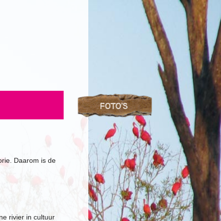
U
orie. Daarom is de
rivier in cultuur